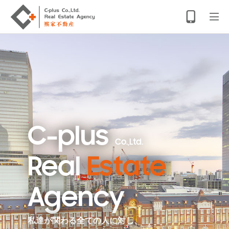
C-plus
Co.,Ltd.
Real
Estate
Agency
私達が関わる全ての人に対し、