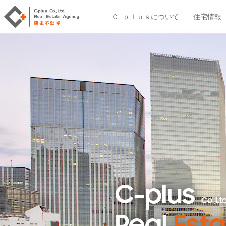
Ｃ−ｐｌｕｓについて
住宅情報
C-plus
Co.,Ltd